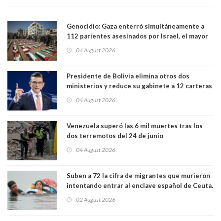
Genocidio: Gaza enterró simultáneamente a
112 parientes asesinados por Israel, el mayor
funeral de una misma familia. Entre los
04 August 2026
muertos figuran 44 niños y nueve ancianos
Presidente de Bolivia elimina otros dos
ministerios y reduce su gabinete a 12 carteras
04 August 2026
Venezuela superó las 6 mil muertes tras los
dos terremotos del 24 de junio
04 August 2026
Suben a 72 la cifra de migrantes que murieron
intentando entrar al enclave español de Ceuta.
Casi todos murieron ahogados
02 August 2026