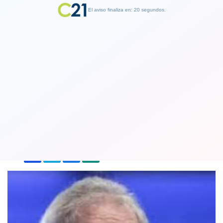
El aviso finaliza en: 19 segundos.
Finalizar Publicidad
Brasil: Lula defiende su proyecto para
castigar "el nazifascismo del siglo XXI"
23 July 2023