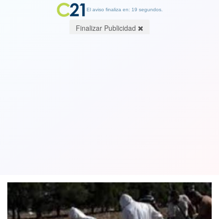
El aviso finaliza en: 19 segundos.
Finalizar Publicidad
Brasil superó los 40.000 muertos por
el nuevo coronavirus y registra más de
800.000 contagios
12 June 2020