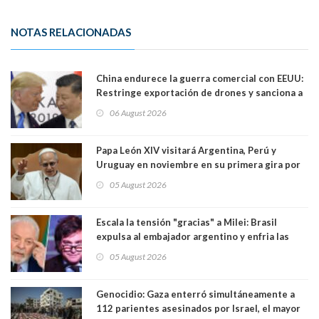
NOTAS RELACIONADAS
China endurece la guerra comercial con EEUU:
Restringe exportación de drones y sanciona a
seis empresas estadounidenses
06 August 2026
Papa León XIV visitará Argentina, Perú y
Uruguay en noviembre en su primera gira por
Sudamérica
05 August 2026
Escala la tensión "gracias" a Milei: Brasil
expulsa al embajador argentino y enfria las
relaciones tras los insultos del presidente
05 August 2026
trasandino
Genocidio: Gaza enterró simultáneamente a
112 parientes asesinados por Israel, el mayor