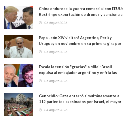
China endurece la guerra comercial con EEUU:
Restringe exportación de drones y sanciona a
seis empresas estadounidenses
06 August 2026
Papa León XIV visitará Argentina, Perú y
Uruguay en noviembre en su primera gira por
Sudamérica
05 August 2026
Escala la tensión "gracias" a Milei: Brasil
expulsa al embajador argentino y enfria las
relaciones tras los insultos del presidente
05 August 2026
trasandino
Genocidio: Gaza enterró simultáneamente a
112 parientes asesinados por Israel, el mayor
funeral de una misma familia. Entre los
04 August 2026
muertos figuran 44 niños y nueve ancianos