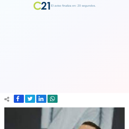
El aviso finaliza en: 19 segundos.
Finalizar Publicidad
Bukele sobre miles de presos en
reclusión en El Salvador: “Mételos a
todos en la cárcel para que no maten”
14 February 2024