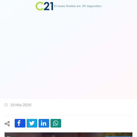
El aviso finaliza en: 19 segundos.
Finalizar Publicidad
Canal de televisión argentino de
oposición al Gobierno publicó
imágenes de supuestas protestas en
Buenos Aires pero eran videos de
Puente Alto
26 May 2020