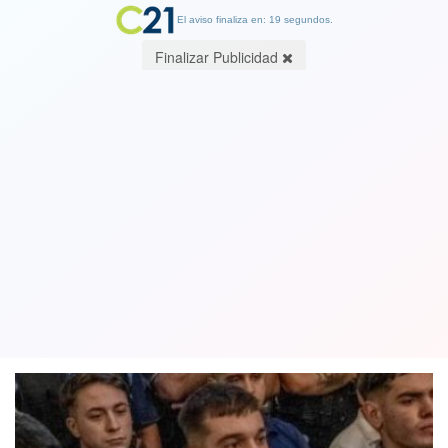
El aviso finaliza en: 19 segundos.
Finalizar Publicidad
Caso Fernando Báez en Argentina:
Dan cadena perpetua a cinco rugbistas
y 15 años de cárcel a los otros tres
06 February 2023