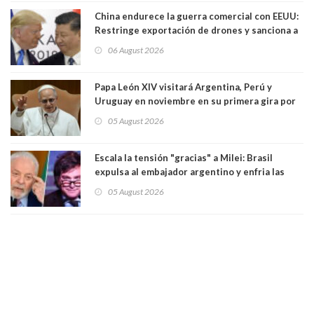
China endurece la guerra comercial con EEUU:
Restringe exportación de drones y sanciona a
seis empresas estadounidenses
06 August 2026
Papa León XIV visitará Argentina, Perú y
Uruguay en noviembre en su primera gira por
Sudamérica
05 August 2026
Escala la tensión "gracias" a Milei: Brasil
expulsa al embajador argentino y enfria las
relaciones tras los insultos del presidente
05 August 2026
trasandino