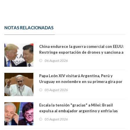
NOTAS RELACIONADAS
China endurece la guerra comercial con EEUU:
Restringe exportación de drones y sanciona a
seis empresas estadounidenses
06 August 2026
Papa León XIV visitará Argentina, Perú y
Uruguay en noviembre en su primera gira por
Sudamérica
05 August 2026
Escala la tensión "gracias" a Milei: Brasil
expulsa al embajador argentino y enfria las
relaciones tras los insultos del presidente
05 August 2026
trasandino