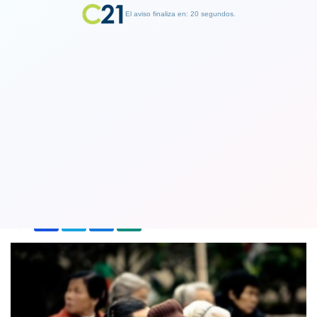
El aviso finaliza en: 19 segundos.
Finalizar Publicidad
China aumentará gradualmente la
edad de jubilación
10 March 2021