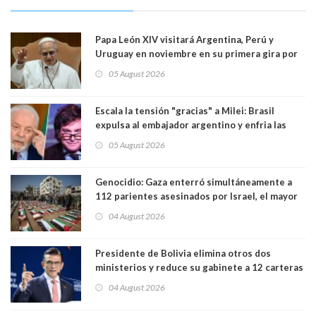
Papa León XIV visitará Argentina, Perú y
Uruguay en noviembre en su primera gira por
Sudamérica
05 August 2026
Escala la tensión "gracias" a Milei: Brasil
expulsa al embajador argentino y enfria las
relaciones tras los insultos del presidente
05 August 2026
trasandino
Genocidio: Gaza enterró simultáneamente a
112 parientes asesinados por Israel, el mayor
funeral de una misma familia. Entre los
04 August 2026
muertos figuran 44 niños y nueve ancianos
Presidente de Bolivia elimina otros dos
ministerios y reduce su gabinete a 12 carteras
04 August 2026