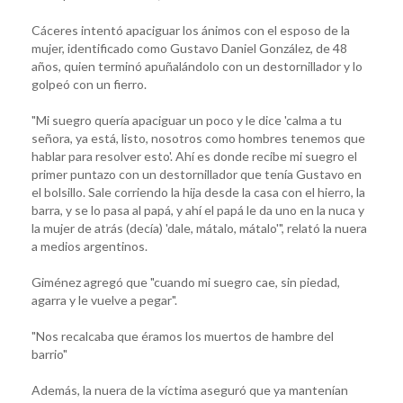
Cáceres intentó apaciguar los ánimos con el esposo de la
mujer, identificado como Gustavo Daniel González, de 48
años, quien terminó apuñalándolo con un destornillador y lo
golpeó con un fierro.
"Mi suegro quería apaciguar un poco y le dice 'calma a tu
señora, ya está, listo, nosotros como hombres tenemos que
hablar para resolver esto'. Ahí es donde recibe mi suegro el
primer puntazo con un destornillador que tenía Gustavo en
el bolsillo. Sale corriendo la hija desde la casa con el hierro, la
barra, y se lo pasa al papá, y ahí el papá le da uno en la nuca y
la mujer de atrás (decía) 'dale, mátalo, mátalo'", relató la nuera
a medios argentinos.
Giménez agregó que "cuando mi suegro cae, sin piedad,
agarra y le vuelve a pegar".
"Nos recalcaba que éramos los muertos de hambre del
barrio"
Además, la nuera de la víctima aseguró que ya mantenían