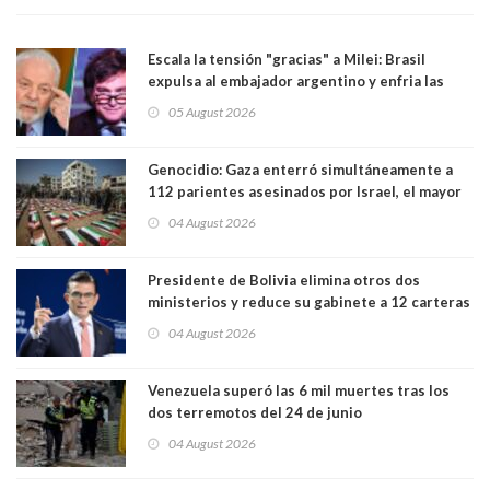
Escala la tensión "gracias" a Milei: Brasil
expulsa al embajador argentino y enfria las
relaciones tras los insultos del presidente
05 August 2026
trasandino
Genocidio: Gaza enterró simultáneamente a
112 parientes asesinados por Israel, el mayor
funeral de una misma familia. Entre los
04 August 2026
muertos figuran 44 niños y nueve ancianos
Presidente de Bolivia elimina otros dos
ministerios y reduce su gabinete a 12 carteras
04 August 2026
Venezuela superó las 6 mil muertes tras los
dos terremotos del 24 de junio
04 August 2026