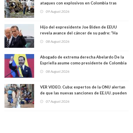
ataques con explosivos en Colombia tras
llegada de De la Espriella al poder
09 August 2026
Hijo del expresidente Joe Biden de EEUU
revela avance del cáncer de su padre: “Ha
hecho metástasis en los huesos y más allá”
08 August 2026
Abogado de extrema derecha Abelardo De la
Espriella asume como presidente de Colombia
08 August 2026
VER VIDEO. Cuba: expertos de la ONU alertan
de que las nuevas sanciones de EE.UU. pueden
convertir la isla en una “Gaza silenciosa
07 August 2026