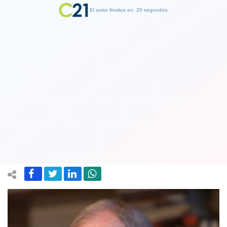
El aviso finaliza en: 19 segundos.
Finalizar Publicidad
Clínica peruana informó que ex
presidente PPK podría sufrir una
muerte súbita
27 April 2019