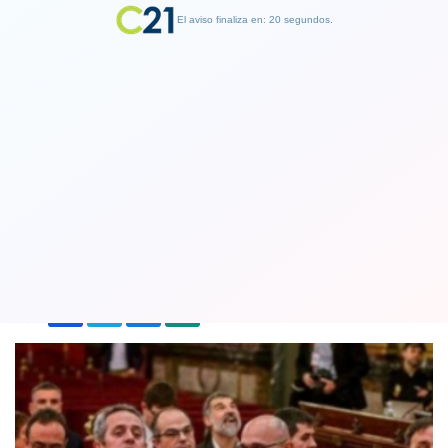
El aviso finaliza en: 19 segundos.
Finalizar Publicidad
Condenan hasta con 13 años de cárcel
a líderes separatistas de Cataluña
14 October 2019