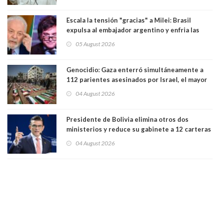
Escala la tensión "gracias" a Milei: Brasil
expulsa al embajador argentino y enfria las
relaciones tras los insultos del presidente
05 August 2026
trasandino
Genocidio: Gaza enterró simultáneamente a
112 parientes asesinados por Israel, el mayor
funeral de una misma familia. Entre los
04 August 2026
muertos figuran 44 niños y nueve ancianos
Presidente de Bolivia elimina otros dos
ministerios y reduce su gabinete a 12 carteras
04 August 2026