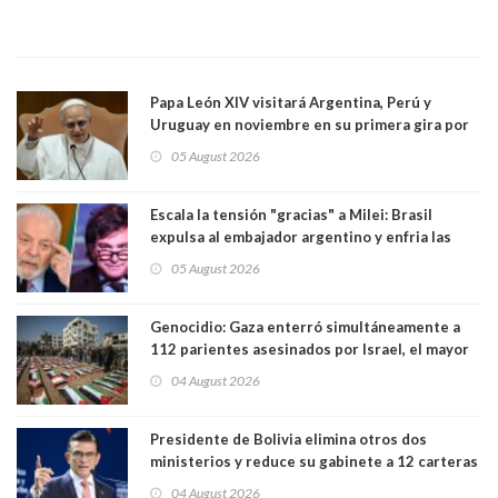
Papa León XIV visitará Argentina, Perú y
Uruguay en noviembre en su primera gira por
Sudamérica
05 August 2026
Escala la tensión "gracias" a Milei: Brasil
expulsa al embajador argentino y enfria las
relaciones tras los insultos del presidente
05 August 2026
trasandino
Genocidio: Gaza enterró simultáneamente a
112 parientes asesinados por Israel, el mayor
funeral de una misma familia. Entre los
04 August 2026
muertos figuran 44 niños y nueve ancianos
Presidente de Bolivia elimina otros dos
ministerios y reduce su gabinete a 12 carteras
04 August 2026