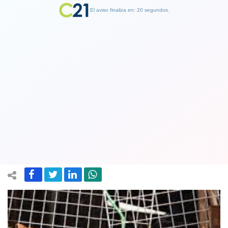
El aviso finaliza en: 19 segundos.
Finalizar Publicidad
Corea del Sur pone fin a una polémica
práctica: prohibirá el consumo de
carne de perro
09 January 2024