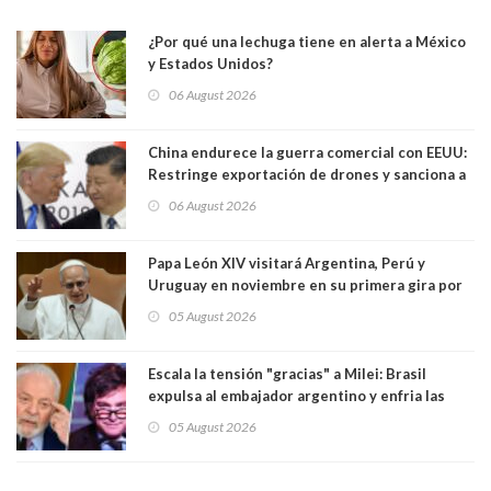
¿Por qué una lechuga tiene en alerta a México
y Estados Unidos?
06 August 2026
China endurece la guerra comercial con EEUU:
Restringe exportación de drones y sanciona a
seis empresas estadounidenses
06 August 2026
Papa León XIV visitará Argentina, Perú y
Uruguay en noviembre en su primera gira por
Sudamérica
05 August 2026
Escala la tensión "gracias" a Milei: Brasil
expulsa al embajador argentino y enfria las
relaciones tras los insultos del presidente
05 August 2026
trasandino