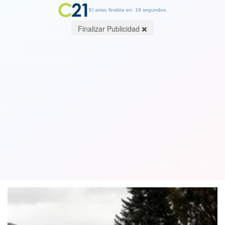
El aviso finaliza en: 19 segundos.
Finalizar Publicidad
Covid disparada en Rusia y Alemania
con 40 mil y 50 mil casos nuevos al día
y vacunación estancada
11 November 2021