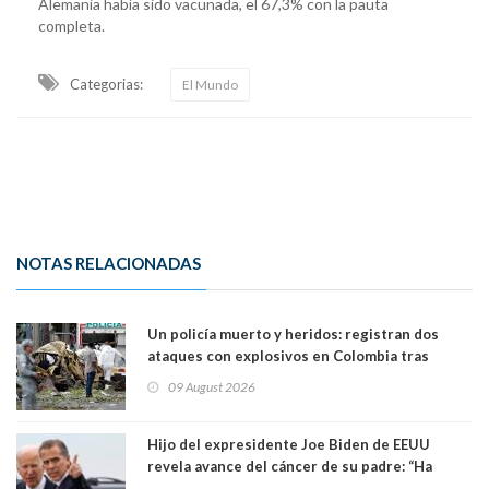
Alemania había sido vacunada, el 67,3% con la pauta
completa.
Categorias:
El Mundo
NOTAS RELACIONADAS
Un policía muerto y heridos: registran dos
ataques con explosivos en Colombia tras
llegada de De la Espriella al poder
09 August 2026
Hijo del expresidente Joe Biden de EEUU
revela avance del cáncer de su padre: “Ha
hecho metástasis en los huesos y más allá”