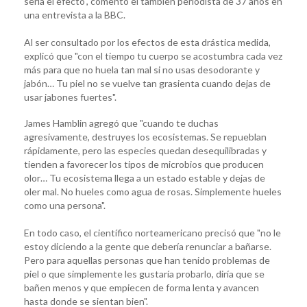
sería el efecto", comentó el también periodista de 37 años en
una entrevista a la BBC.
Al ser consultado por los efectos de esta drástica medida,
explicó que "con el tiempo tu cuerpo se acostumbra cada vez
más para que no huela tan mal si no usas desodorante y
jabón… Tu piel no se vuelve tan grasienta cuando dejas de
usar jabones fuertes".
James Hamblin agregó que "cuando te duchas
agresivamente, destruyes los ecosistemas. Se repueblan
rápidamente, pero las especies quedan desequilibradas y
tienden a favorecer los tipos de microbios que producen
olor… Tu ecosistema llega a un estado estable y dejas de
oler mal. No hueles como agua de rosas. Simplemente hueles
como una persona".
En todo caso, el científico norteamericano precisó que "no le
estoy diciendo a la gente que debería renunciar a bañarse.
Pero para aquellas personas que han tenido problemas de
piel o que simplemente les gustaría probarlo, diría que se
bañen menos y que empiecen de forma lenta y avancen
hasta donde se sientan bien".