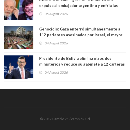
expulsa al embajador argentino y enfria las
relaciones tras los insultos del presidente
05 August 2026
trasandino
Genocidio: Gaza enterró simultáneamente a
112 parientes asesinados por Israel, el mayor
funeral de una misma familia. Entre los
04 August 2026
muertos figuran 44 niños y nueve ancianos
Presidente de Bolivia elimina otros dos
ministerios y reduce su gabinete a 12 carteras
04 August 2026
© 2017 Cambio 21 / cambio21.cl