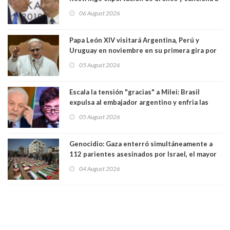
seis empresas estadounidenses
06 August 2026
Papa León XIV visitará Argentina, Perú y
Uruguay en noviembre en su primera gira por
Sudamérica
05 August 2026
Escala la tensión "gracias" a Milei: Brasil
expulsa al embajador argentino y enfria las
relaciones tras los insultos del presidente
05 August 2026
trasandino
Genocidio: Gaza enterró simultáneamente a
112 parientes asesinados por Israel, el mayor
funeral de una misma familia. Entre los
04 August 2026
muertos figuran 44 niños y nueve ancianos