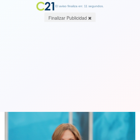
El aviso finaliza en: 11 segundos.
Finalizar Publicidad
Demandante de "Caso Cerrado" toma
de rehén a doctora Polo. Ver video
19 October 2018