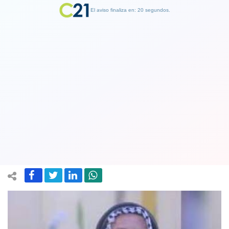
El aviso finaliza en: 19 segundos.
Finalizar Publicidad
Denuncian que niño chileno-palestino
de 7 años estaba en hospital
bombardeado por fuerzas israelíes
10 November 2023