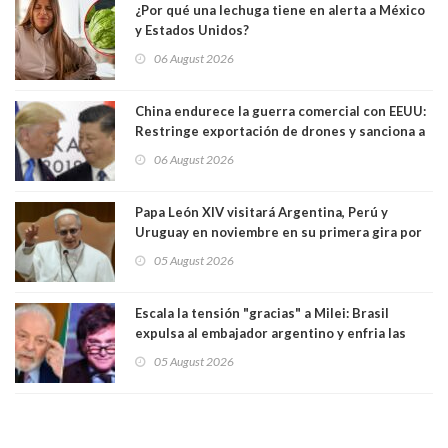
¿Por qué una lechuga tiene en alerta a México
y Estados Unidos?
06 August 2026
China endurece la guerra comercial con EEUU:
Restringe exportación de drones y sanciona a
seis empresas estadounidenses
06 August 2026
Papa León XIV visitará Argentina, Perú y
Uruguay en noviembre en su primera gira por
Sudamérica
05 August 2026
Escala la tensión "gracias" a Milei: Brasil
expulsa al embajador argentino y enfria las
relaciones tras los insultos del presidente
05 August 2026
trasandino