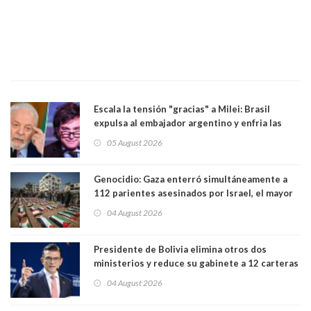
Escala la tensión "gracias" a Milei: Brasil
expulsa al embajador argentino y enfria las
relaciones tras los insultos del presidente
05 August 2026
trasandino
Genocidio: Gaza enterró simultáneamente a
112 parientes asesinados por Israel, el mayor
funeral de una misma familia. Entre los
04 August 2026
muertos figuran 44 niños y nueve ancianos
Presidente de Bolivia elimina otros dos
ministerios y reduce su gabinete a 12 carteras
04 August 2026