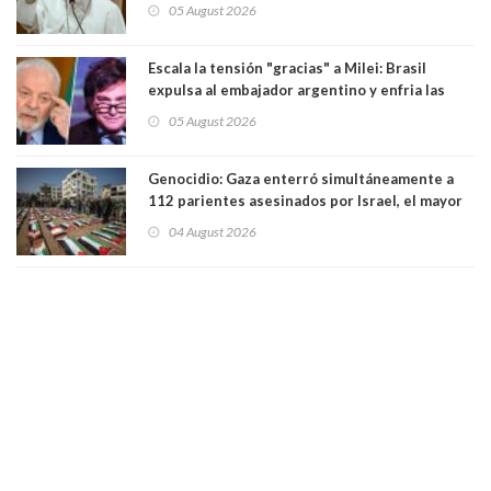
Sudamérica
05 August 2026
Escala la tensión "gracias" a Milei: Brasil
expulsa al embajador argentino y enfria las
relaciones tras los insultos del presidente
05 August 2026
trasandino
Genocidio: Gaza enterró simultáneamente a
112 parientes asesinados por Israel, el mayor
funeral de una misma familia. Entre los
04 August 2026
muertos figuran 44 niños y nueve ancianos