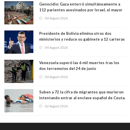
Genocidio: Gaza enterró simultáneamente a
112 parientes asesinados por Israel, el mayor
funeral de una misma familia. Entre los
04 August 2026
muertos figuran 44 niños y nueve ancianos
Presidente de Bolivia elimina otros dos
ministerios y reduce su gabinete a 12 carteras
04 August 2026
Venezuela superó las 6 mil muertes tras los
dos terremotos del 24 de junio
04 August 2026
Suben a 72 la cifra de migrantes que murieron
intentando entrar al enclave español de Ceuta.
Casi todos murieron ahogados
02 August 2026