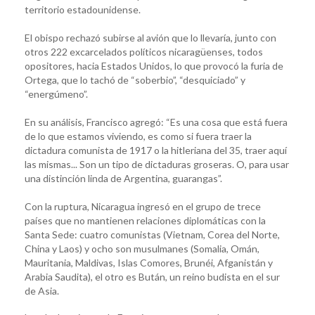
territorio estadounidense.
El obispo rechazó subirse al avión que lo llevaría, junto con
otros 222 excarcelados políticos nicaragüenses, todos
opositores, hacia Estados Unidos, lo que provocó la furia de
Ortega, que lo tachó de “soberbio”, “desquiciado” y
“energúmeno”.
En su análisis, Francisco agregó: “Es una cosa que está fuera
de lo que estamos viviendo, es como si fuera traer la
dictadura comunista de 1917 o la hitleriana del 35, traer aquí
las mismas... Son un tipo de dictaduras groseras. O, para usar
una distinción linda de Argentina, guarangas”.
Con la ruptura, Nicaragua ingresó en el grupo de trece
países que no mantienen relaciones diplomáticas con la
Santa Sede: cuatro comunistas (Vietnam, Corea del Norte,
China y Laos) y ocho son musulmanes (Somalia, Omán,
Mauritania, Maldivas, Islas Comores, Brunéi, Afganistán y
Arabia Saudita), el otro es Bután, un reino budista en el sur
de Asia.