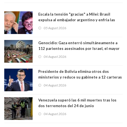
Escala la tensión "gracias" a Milei: Brasil
expulsa al embajador argentino y enfria las
relaciones tras los insultos del presidente
05 August 2026
trasandino
Genocidio: Gaza enterró simultáneamente a
112 parientes asesinados por Israel, el mayor
funeral de una misma familia. Entre los
04 August 2026
muertos figuran 44 niños y nueve ancianos
Presidente de Bolivia elimina otros dos
ministerios y reduce su gabinete a 12 carteras
04 August 2026
Venezuela superó las 6 mil muertes tras los
dos terremotos del 24 de junio
04 August 2026