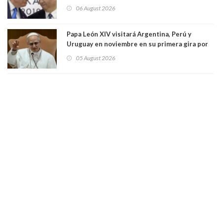
seis empresas estadounidenses
06 August 2026
Papa León XIV visitará Argentina, Perú y
Uruguay en noviembre en su primera gira por
Sudamérica
05 August 2026