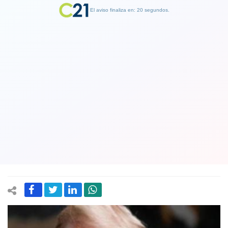
El aviso finaliza en: 19 segundos.
Finalizar Publicidad
Donald Trump lanza su propia
plataforma digital tras ser censurado
de facebook, twitter y otras redes
sociales
05 May 2021