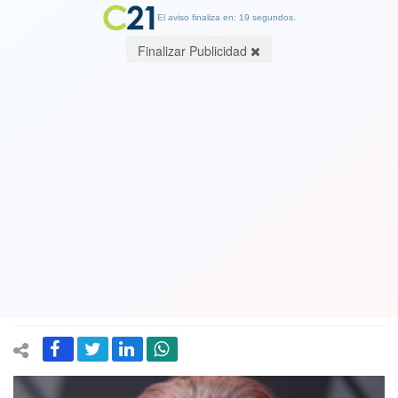
El aviso finaliza en: 19 segundos.
Finalizar Publicidad
Dustin Hoffman polemizó sobre las
acusaciones de acoso que le hicieron
06 December 2017
Invitado al popular programa de John Oliver, el actor discutió sobre
las acusaciones por acoso sexual que le hicieron por un hecho
ocurrido hace 40 años.