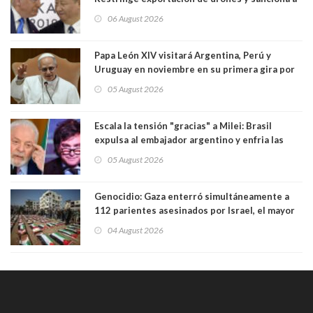
seis empresas estadounidenses
06 August 2026
Papa León XIV visitará Argentina, Perú y
Uruguay en noviembre en su primera gira por
Sudamérica
05 August 2026
Escala la tensión "gracias" a Milei: Brasil
expulsa al embajador argentino y enfria las
relaciones tras los insultos del presidente
05 August 2026
trasandino
Genocidio: Gaza enterró simultáneamente a
112 parientes asesinados por Israel, el mayor
funeral de una misma familia. Entre los
04 August 2026
muertos figuran 44 niños y nueve ancianos