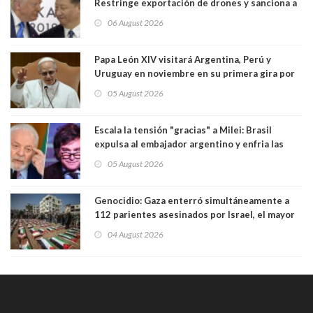
Restringe exportación de drones y sanciona a
seis empresas estadounidenses
06 August 2026
Papa León XIV visitará Argentina, Perú y
Uruguay en noviembre en su primera gira por
Sudamérica
05 August 2026
Escala la tensión "gracias" a Milei: Brasil
expulsa al embajador argentino y enfria las
relaciones tras los insultos del presidente
05 August 2026
trasandino
Genocidio: Gaza enterró simultáneamente a
112 parientes asesinados por Israel, el mayor
funeral de una misma familia. Entre los
04 August 2026
muertos figuran 44 niños y nueve ancianos