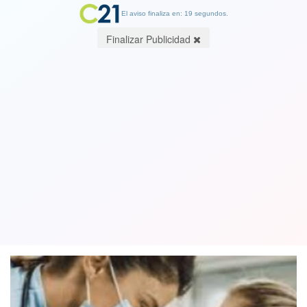
El aviso finaliza en: 19 segundos.
Finalizar Publicidad
EEUU autoriza que vacuna anticovid
de Pfizer se administre a niños de
entre 5 a 11 años
03 November 2021