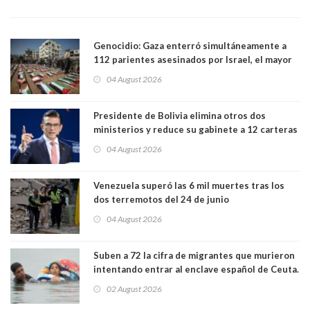
Genocidio: Gaza enterró simultáneamente a
112 parientes asesinados por Israel, el mayor
funeral de una misma familia. Entre los
04 August 2026
muertos figuran 44 niños y nueve ancianos
Presidente de Bolivia elimina otros dos
ministerios y reduce su gabinete a 12 carteras
04 August 2026
Venezuela superó las 6 mil muertes tras los
dos terremotos del 24 de junio
04 August 2026
Suben a 72 la cifra de migrantes que murieron
intentando entrar al enclave español de Ceuta.
Casi todos murieron ahogados
02 August 2026