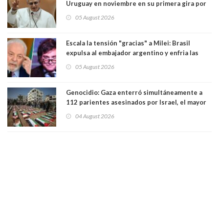
Uruguay en noviembre en su primera gira por
Sudamérica
05 August 2026
Escala la tensión "gracias" a Milei: Brasil
expulsa al embajador argentino y enfria las
relaciones tras los insultos del presidente
05 August 2026
trasandino
Genocidio: Gaza enterró simultáneamente a
112 parientes asesinados por Israel, el mayor
funeral de una misma familia. Entre los
04 August 2026
muertos figuran 44 niños y nueve ancianos