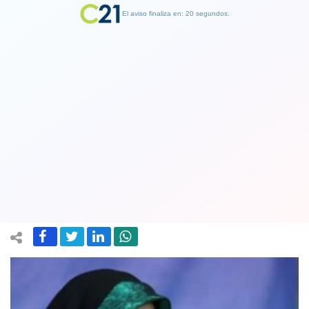
El aviso finaliza en: 19 segundos.
Finalizar Publicidad
El coronavirus sigue atacando: la
vicepresidenta iraní está en
cuarentena porque se contagió
27 February 2020