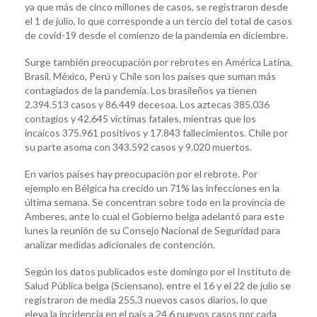
ya que más de cinco millones de casos, se registraron desde
el 1 de julio, lo que corresponde a un tercio del total de casos
de covid-19 desde el comienzo de la pandemia en diciembre.
Surge también preocupación por rebrotes en América Latina,
Brasil, México, Perú y Chile son los países que suman más
contagiados de la pandemia. Los brasileños ya tienen
2.394.513 casos y 86.449 decesoa. Los aztecas 385.036
contagios y 42.645 víctimas fatales, mientras que los
incaicos 375.961 positivos y 17.843 fallecimientos. Chile por
su parte asoma con 343.592 casos y 9.020 muertos.
En varios países hay preocupación por el rebrote. Por
ejemplo en Bélgica ha crecido un 71% las infecciones en la
última semana. Se concentran sobre todo en la provincia de
Amberes, ante lo cual el Gobierno belga adelantó para este
lunes la reunión de su Consejo Nacional de Seguridad para
analizar medidas adicionales de contención.
Según los datos publicados este domingo por el Instituto de
Salud Pública belga (Sciensano), entre el 16 y el 22 de julio se
registraron de media 255,3 nuevos casos diarios, lo que
eleva la incidencia en el país a 24,6 nuevos casos por cada