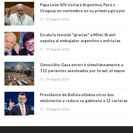
Papa León XIV visitará Argentina, Perú y
Uruguay en noviembre en su primera gira por
Sudamérica
05 August 2026
Escala la tensión "gracias" a Milei: Brasil
expulsa al embajador argentino y enfria las
relaciones tras los insultos del presidente
05 August 2026
trasandino
Genocidio: Gaza enterró simultáneamente a
112 parientes asesinados por Israel, el mayor
funeral de una misma familia. Entre los
04 August 2026
muertos figuran 44 niños y nueve ancianos
Presidente de Bolivia elimina otros dos
ministerios y reduce su gabinete a 12 carteras
04 August 2026