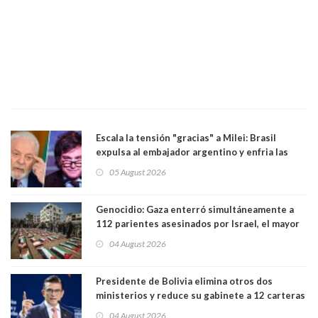
Escala la tensión "gracias" a Milei: Brasil
expulsa al embajador argentino y enfria las
relaciones tras los insultos del presidente
05 August 2026
trasandino
Genocidio: Gaza enterró simultáneamente a
112 parientes asesinados por Israel, el mayor
funeral de una misma familia. Entre los
04 August 2026
muertos figuran 44 niños y nueve ancianos
Presidente de Bolivia elimina otros dos
ministerios y reduce su gabinete a 12 carteras
04 August 2026