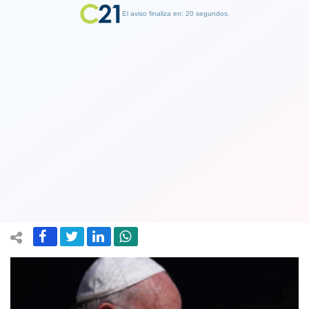
El aviso finaliza en: 19 segundos.
Finalizar Publicidad
El Papa despertó bien y se encuentra
en buen estado tras someterse a una
operación, dice el Vaticano
05 July 2021