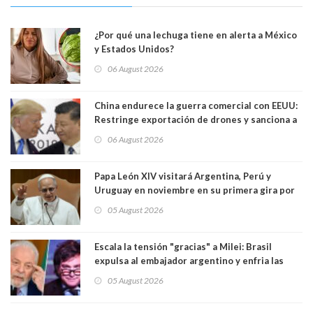
¿Por qué una lechuga tiene en alerta a México
y Estados Unidos?
06 August 2026
China endurece la guerra comercial con EEUU:
Restringe exportación de drones y sanciona a
seis empresas estadounidenses
06 August 2026
Papa León XIV visitará Argentina, Perú y
Uruguay en noviembre en su primera gira por
Sudamérica
05 August 2026
Escala la tensión "gracias" a Milei: Brasil
expulsa al embajador argentino y enfria las
relaciones tras los insultos del presidente
05 August 2026
trasandino