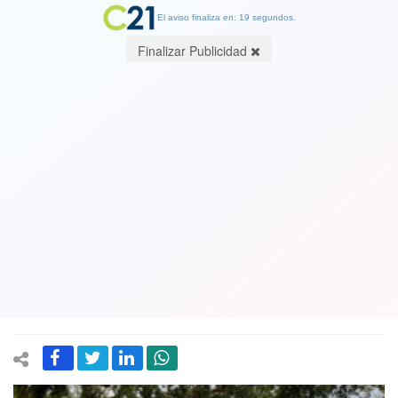
El aviso finaliza en: 19 segundos.
Finalizar Publicidad
El paso del huracán Milton por Florida,
EE.UU provocó graves destrozos y
muertes: La mayor cantidad de
víctimas mortales se produjeron en
una comunidad de jubilados
10 October 2024