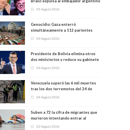
Brasil expulsa al embajador argentino
y enfria las relaciones tras los
05 August 2026
insultos del presidente trasandino
Genocidio: Gaza enterró
simultáneamente a 112 parientes
asesinados por Israel, el mayor
04 August 2026
funeral de una misma familia. Entre
los muertos figuran 44 niños y nueve
ancianos
Presidente de Bolivia elimina otros
dos ministerios y reduce su gabinete
a 12 carteras
04 August 2026
Venezuela superó las 6 mil muertes
tras los dos terremotos del 24 de
junio
04 August 2026
Suben a 72 la cifra de migrantes que
murieron intentando entrar al
enclave español de Ceuta. Casi todos
02 August 2026
murieron ahogados