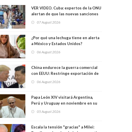
VER VIDEO. Cuba: expertos de la ONU
alertan de que las nuevas sanciones
de EE.UU. pueden convertir la isla en
07 August 2026
una “Gaza silenciosa
¿Por qué una lechuga tiene en alerta
a México y Estados Unidos?
06 August 2026
China endurece la guerra comercial
con EEUU: Restringe exportación de
drones y sanciona a seis empresas
06 August 2026
estadounidenses
Papa León XIV visitará Argentina,
Perú y Uruguay en noviembre en su
primera gira por Sudamérica
05 August 2026
Escala la tensión "gracias" a Milei: