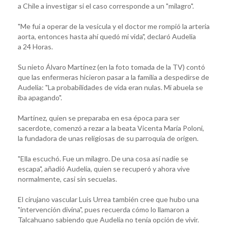
a Chile a investigar si el caso corresponde a un "milagro".
"Me fui a operar de la vesícula y el doctor me rompió la arteria
aorta, entonces hasta ahí quedó mi vida", declaró Audelia
a 24 Horas.
Su nieto Álvaro Martínez (en la foto tomada de la TV) contó
que las enfermeras hicieron pasar a la familia a despedirse de
Audelia: "La probabilidades de vida eran nulas. Mi abuela se
iba apagando".
Martínez, quien se preparaba en esa época para ser
sacerdote, comenzó a rezar a la beata Vicenta María Poloni,
la fundadora de unas religiosas de su parroquia de origen.
"Ella escuchó. Fue un milagro. De una cosa así nadie se
escapa", añadió Audelia, quien se recuperó y ahora vive
normalmente, casi sin secuelas.
El cirujano vascular Luis Urrea también cree que hubo una
"intervención divina", pues recuerda cómo lo llamaron a
Talcahuano sabiendo que Audelia no tenía opción de vivir.