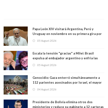
Papa León XIV visitará Argentina, Perú y
Uruguay en noviembre en su primera gira por
Sudamérica
05 August 2026
Escala la tensión "gracias" a Milei: Brasil
expulsa al embajador argentino y enfria las
relaciones tras los insultos del presidente
05 August 2026
trasandino
Genocidio: Gaza enterró simultáneamente a
112 parientes asesinados por Israel, el mayor
funeral de una misma familia. Entre los
04 August 2026
muertos figuran 44 niños y nueve ancianos
Presidente de Bolivia elimina otros dos
ministerios y reduce su gabinete a 12 carteras