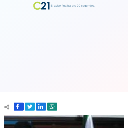
El aviso finaliza en: 19 segundos.
Finalizar Publicidad
Elecciones en Bolivia: Ex Presidente
Evo Morales llama a las FF.AA. y a la
policía a que cumplan con fidelidad su
rol institucional y constitucional"
18 October 2020