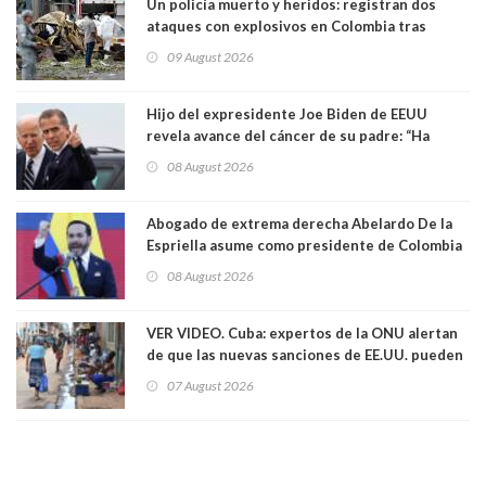
Un policía muerto y heridos: registran dos
ataques con explosivos en Colombia tras
llegada de De la Espriella al poder
09 August 2026
Hijo del expresidente Joe Biden de EEUU
revela avance del cáncer de su padre: “Ha
hecho metástasis en los huesos y más allá”
08 August 2026
Abogado de extrema derecha Abelardo De la
Espriella asume como presidente de Colombia
08 August 2026
VER VIDEO. Cuba: expertos de la ONU alertan
de que las nuevas sanciones de EE.UU. pueden
convertir la isla en una “Gaza silenciosa
07 August 2026