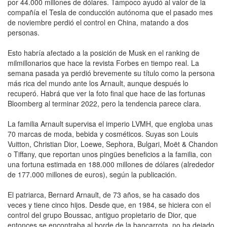
por 44.000 millones de dólares. Tampoco ayudó al valor de la
compañía el Tesla de conducción autónoma que el pasado mes
de noviembre perdió el control en China, matando a dos
personas.
Esto habría afectado a la posición de Musk en el ranking de
milmillonarios que hace la revista Forbes en tiempo real. La
semana pasada ya perdió brevemente su título como la persona
más rica del mundo ante los Arnault, aunque después lo
recuperó. Habrá que ver la foto final que hace de las fortunas
Bloomberg al terminar 2022, pero la tendencia parece clara.
La familia Arnault supervisa el imperio LVMH, que engloba unas
70 marcas de moda, bebida y cosméticos. Suyas son Louis
Vuitton, Christian Dior, Loewe, Sephora, Bulgari, Moët & Chandon
o Tiffany, que reportan unos pingües beneficios a la familia, con
una fortuna estimada en 188.000 millones de dólares (alrededor
de 177.000 millones de euros), según la publicación.
El patriarca, Bernard Arnault, de 73 años, se ha casado dos
veces y tiene cinco hijos. Desde que, en 1984, se hiciera con el
control del grupo Boussac, antiguo propietario de Dior, que
entonces se encontraba al borde de la bancarrota, no ha dejado