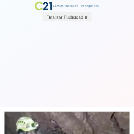
El aviso finaliza en: 19 segundos.
Finalizar Publicidad
En la madrugada de Chile: Rescatados
los primeros niños atrapados en una
cueva de Tailandia
08 July 2018