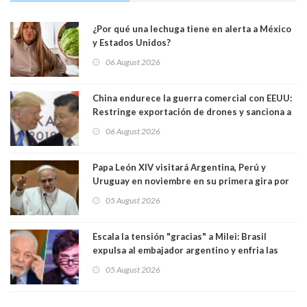
¿Por qué una lechuga tiene en alerta a México
y Estados Unidos?
06 August 2026
China endurece la guerra comercial con EEUU:
Restringe exportación de drones y sanciona a
seis empresas estadounidenses
06 August 2026
Papa León XIV visitará Argentina, Perú y
Uruguay en noviembre en su primera gira por
Sudamérica
05 August 2026
Escala la tensión "gracias" a Milei: Brasil
expulsa al embajador argentino y enfria las
relaciones tras los insultos del presidente
05 August 2026
trasandino