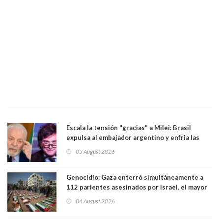
Escala la tensión "gracias" a Milei: Brasil
expulsa al embajador argentino y enfria las
relaciones tras los insultos del presidente
05 August 2026
trasandino
Genocidio: Gaza enterró simultáneamente a
112 parientes asesinados por Israel, el mayor
funeral de una misma familia. Entre los
04 August 2026
muertos figuran 44 niños y nueve ancianos