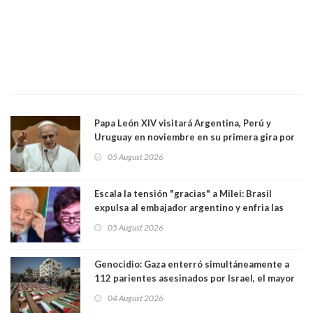
Papa León XIV visitará Argentina, Perú y
Uruguay en noviembre en su primera gira por
Sudamérica
05 August 2026
Escala la tensión "gracias" a Milei: Brasil
expulsa al embajador argentino y enfria las
relaciones tras los insultos del presidente
05 August 2026
trasandino
Genocidio: Gaza enterró simultáneamente a
112 parientes asesinados por Israel, el mayor
funeral de una misma familia. Entre los
04 August 2026
muertos figuran 44 niños y nueve ancianos