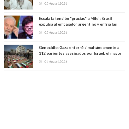
Sudamérica
05 August 2026
Escala la tensión "gracias" a Milei: Brasil
expulsa al embajador argentino y enfria las
relaciones tras los insultos del presidente
05 August 2026
trasandino
Genocidio: Gaza enterró simultáneamente a
112 parientes asesinados por Israel, el mayor
funeral de una misma familia. Entre los
04 August 2026
muertos figuran 44 niños y nueve ancianos