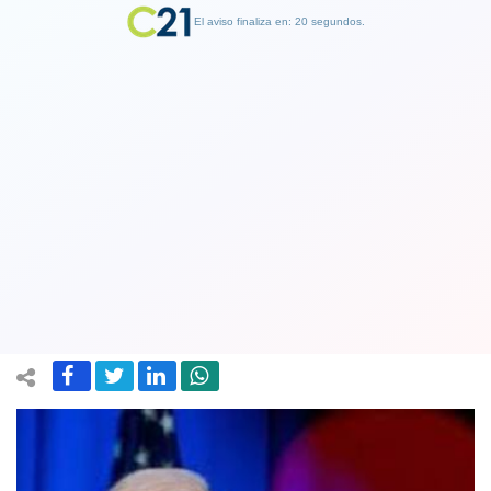
El aviso finaliza en: 19 segundos.
Finalizar Publicidad
Estados Unidos alerta que Rusia
puede invadir Ucrania "en cualquier
momento"
13 February 2022