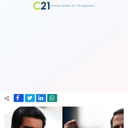
El aviso finaliza en: 19 segundos.
Finalizar Publicidad
Estados Unidos propone formar un
"gobierno de transición" en Venezuela
sin Maduro ni Guaidó
31 March 2020