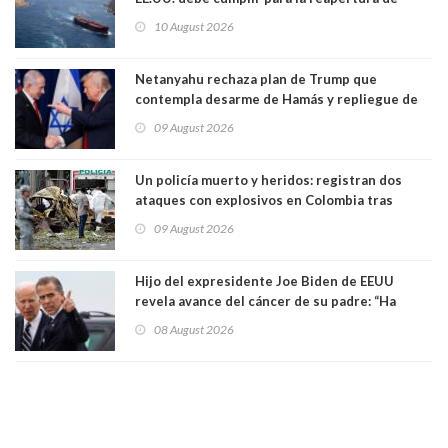
Ormuz
10 August 2026
Netanyahu rechaza plan de Trump que
contempla desarme de Hamás y repliegue de
Israel en Gaza
09 August 2026
Un policía muerto y heridos: registran dos
ataques con explosivos en Colombia tras
llegada de De la Espriella al poder
09 August 2026
Hijo del expresidente Joe Biden de EEUU
revela avance del cáncer de su padre: “Ha
hecho metástasis en los huesos y más allá”
08 August 2026