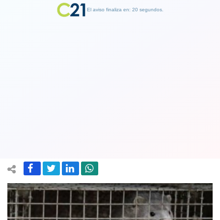
El aviso finaliza en: 19 segundos.
Finalizar Publicidad
Francia ordenó sacrificar mil visones
con mutación del coronavirus del
Covid-19
23 November 2020