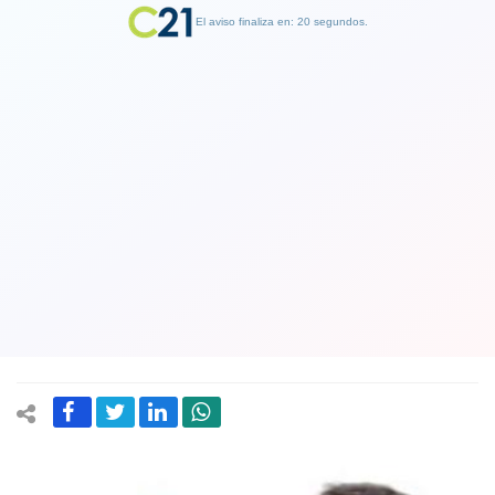
El aviso finaliza en: 19 segundos.
Finalizar Publicidad
Francia y España le dan ocho días a
Maduro para convocar elecciones en
Venezuela o reconocerán a Guaidó
como presidente
26 January 2019