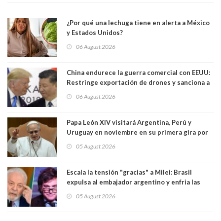
¿Por qué una lechuga tiene en alerta a México
y Estados Unidos?
06 August 2026
China endurece la guerra comercial con EEUU:
Restringe exportación de drones y sanciona a
seis empresas estadounidenses
06 August 2026
Papa León XIV visitará Argentina, Perú y
Uruguay en noviembre en su primera gira por
Sudamérica
05 August 2026
Escala la tensión "gracias" a Milei: Brasil
expulsa al embajador argentino y enfria las
relaciones tras los insultos del presidente
05 August 2026
trasandino