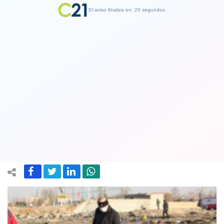
El aviso finaliza en: 19 segundos.
Finalizar Publicidad
Fuentes del Pentágono revelaron a
medio que misiles iraníes "por error"
derribaron avión ucraniano
09 January 2020