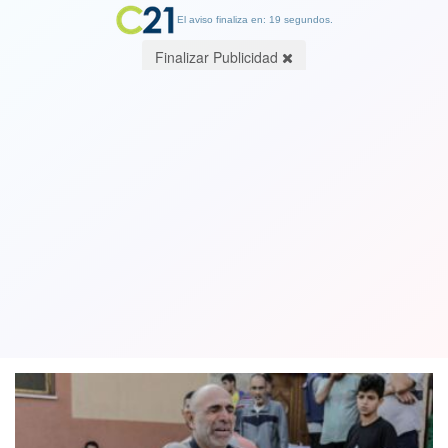
El aviso finaliza en: 19 segundos.
Finalizar Publicidad
Genocidio. Ataques de Israel en Gaza
dejan 30 mil muertos palestinos y una
cifra dramática: 13 mil son niños
24 February 2024