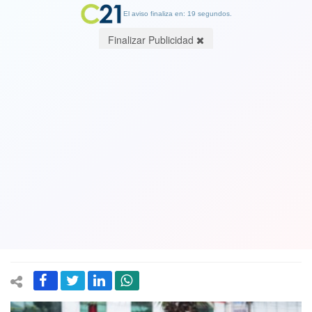
El aviso finaliza en: 19 segundos.
Finalizar Publicidad
Gobierno de Perú anuncia estado de
emergencia en Lima y despliega
Fuerzas Armadas frente a auge de
homicidios. Asesinan a balazos a
famoso cantante de cumbias
17 March 2025