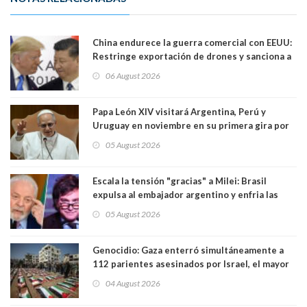
China endurece la guerra comercial con EEUU:
Restringe exportación de drones y sanciona a
seis empresas estadounidenses
06 August 2026
Papa León XIV visitará Argentina, Perú y
Uruguay en noviembre en su primera gira por
Sudamérica
05 August 2026
Escala la tensión "gracias" a Milei: Brasil
expulsa al embajador argentino y enfria las
relaciones tras los insultos del presidente
05 August 2026
trasandino
Genocidio: Gaza enterró simultáneamente a
112 parientes asesinados por Israel, el mayor
funeral de una misma familia. Entre los
04 August 2026
muertos figuran 44 niños y nueve ancianos