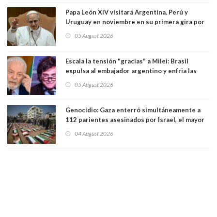
Papa León XIV visitará Argentina, Perú y
Uruguay en noviembre en su primera gira por
Sudamérica
05 August 2026
Escala la tensión "gracias" a Milei: Brasil
expulsa al embajador argentino y enfria las
relaciones tras los insultos del presidente
05 August 2026
trasandino
Genocidio: Gaza enterró simultáneamente a
112 parientes asesinados por Israel, el mayor
funeral de una misma familia. Entre los
04 August 2026
muertos figuran 44 niños y nueve ancianos