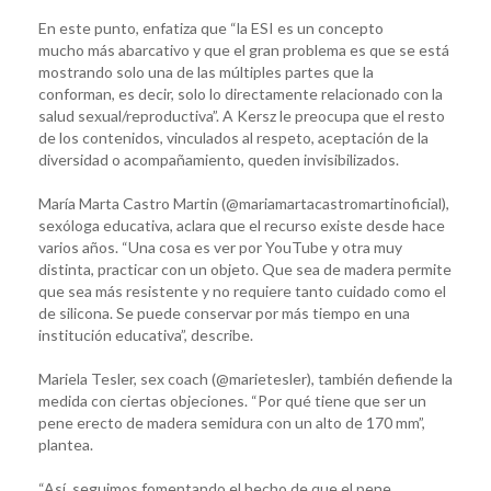
En este punto, enfatiza que “la ESI es un concepto
mucho más abarcativo y que el gran problema es que se está
mostrando solo una de las múltiples partes que la
conforman, es decir, solo lo directamente relacionado con la
salud sexual/reproductiva”. A Kersz le preocupa que el resto
de los contenidos, vinculados al respeto, aceptación de la
diversidad o acompañamiento, queden invisibilizados.
María Marta Castro Martin (@mariamartacastromartinoficial),
sexóloga educativa, aclara que el recurso existe desde hace
varios años. “Una cosa es ver por YouTube y otra muy
distinta, practicar con un objeto. Que sea de madera permite
que sea más resistente y no requiere tanto cuidado como el
de silicona. Se puede conservar por más tiempo en una
institución educativa”, describe.
Mariela Tesler, sex coach (@marietesler), también defiende la
medida con ciertas objeciones. “Por qué tiene que ser un
pene erecto de madera semidura con un alto de 170 mm”,
plantea.
“Así, seguimos fomentando el hecho de que el pene