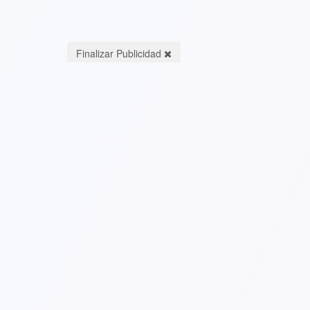
Finalizar Publicidad