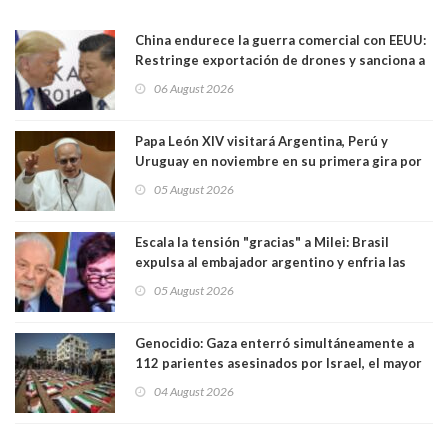
China endurece la guerra comercial con EEUU:
Restringe exportación de drones y sanciona a
seis empresas estadounidenses
06 August 2026
Papa León XIV visitará Argentina, Perú y
Uruguay en noviembre en su primera gira por
Sudamérica
05 August 2026
Escala la tensión "gracias" a Milei: Brasil
expulsa al embajador argentino y enfria las
relaciones tras los insultos del presidente
05 August 2026
trasandino
Genocidio: Gaza enterró simultáneamente a
112 parientes asesinados por Israel, el mayor
funeral de una misma familia. Entre los
04 August 2026
muertos figuran 44 niños y nueve ancianos