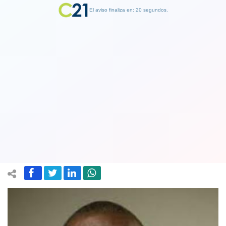
El aviso finaliza en: 19 segundos.
Finalizar Publicidad
Haití: Policía da muerte a cuatro de los
sospechosos de asesinar al presidente
de la República
08 July 2021