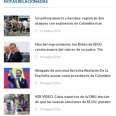
NOTAS RELACIONADAS
Un policía muerto y heridos: registran dos
ataques con explosivos en Colombia tras
llegada de De la Espriella al poder
09 August 2026
Hijo del expresidente Joe Biden de EEUU
revela avance del cáncer de su padre: “Ha
hecho metástasis en los huesos y más allá”
08 August 2026
Abogado de extrema derecha Abelardo De la
Espriella asume como presidente de Colombia
08 August 2026
VER VIDEO. Cuba: expertos de la ONU alertan
de que las nuevas sanciones de EE.UU. pueden
convertir la isla en una “Gaza silenciosa
07 August 2026