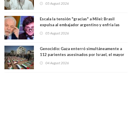
Sudamérica
05 August 2026
Escala la tensión "gracias" a Milei: Brasil
expulsa al embajador argentino y enfria las
relaciones tras los insultos del presidente
05 August 2026
trasandino
Genocidio: Gaza enterró simultáneamente a
112 parientes asesinados por Israel, el mayor
funeral de una misma familia. Entre los
04 August 2026
muertos figuran 44 niños y nueve ancianos