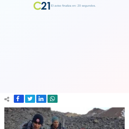
El aviso finaliza en: 19 segundos.
Finalizar Publicidad
Hallan en los Andes el cuerpo
momificado de un español
desaparecido en 1990
18 May 2019